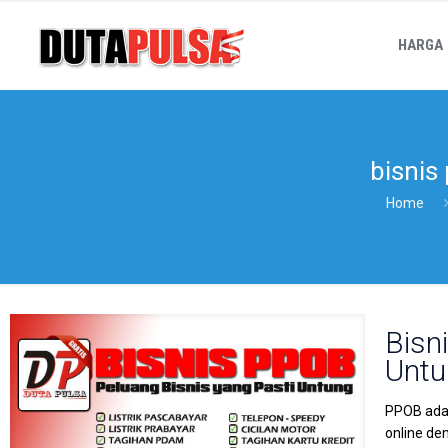
HARGA
bisnis
Home
Bisn
Untu
PPOB adal
online de