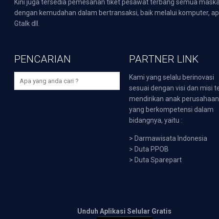
Kini juga tersedia pemesanan tiket pesawat terbang semua mask
dengan kemudahan dalam bertransaksi, baik melalui komputer, apli
Gtalk dll.
PENCARIAN
PARTNER LINK
Kami yang selalu berinovasi
sesuai dengan visi dan misi t
mendirikan anak perusahaa
yang berkompetensi dalam
bidangnya, yaitu :
>
Darmawisata Indonesia
>
Duta PPOB
>
Duta Sparepart
Unduh Aplikasi Selular Gratis