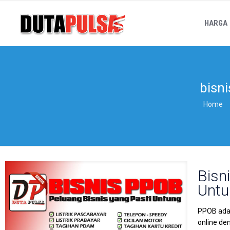
HARGA
bisni
Home
Bisn
Untu
PPOB adal
online de