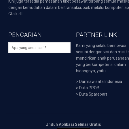
Kini juga tersedia pemesanan tiket pesawat terbang semua mask
dengan kemudahan dalam bertransaksi, baik melalui komputer, apli
Gtalk dll.
PENCARIAN
PARTNER LINK
Kami yang selalu berinovasi
sesuai dengan visi dan misi t
mendirikan anak perusahaa
yang berkompetensi dalam
bidangnya, yaitu :
>
Darmawisata Indonesia
>
Duta PPOB
>
Duta Sparepart
Unduh Aplikasi Selular Gratis