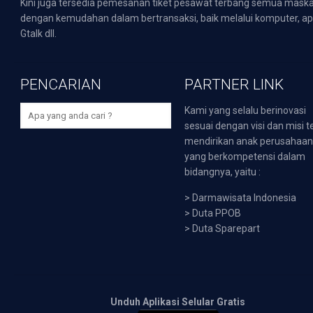
Kini juga tersedia pemesanan tiket pesawat terbang semua mask
dengan kemudahan dalam bertransaksi, baik melalui komputer, apli
Gtalk dll.
PENCARIAN
PARTNER LINK
Kami yang selalu berinovasi
sesuai dengan visi dan misi t
mendirikan anak perusahaa
yang berkompetensi dalam
bidangnya, yaitu :
>
Darmawisata Indonesia
>
Duta PPOB
>
Duta Sparepart
Unduh Aplikasi Selular Gratis