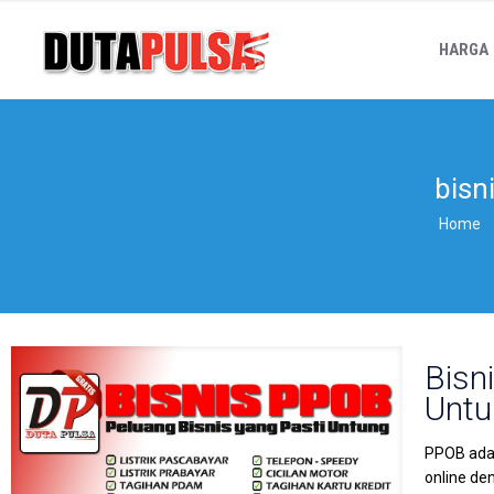
HARGA
bisn
Home
Bisn
Untu
PPOB adal
online de