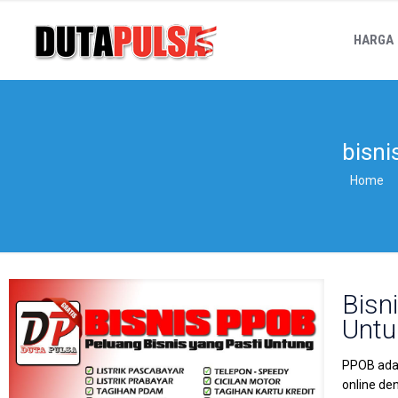
HARGA
bisni
Home
Bisn
Untu
PPOB adal
online de