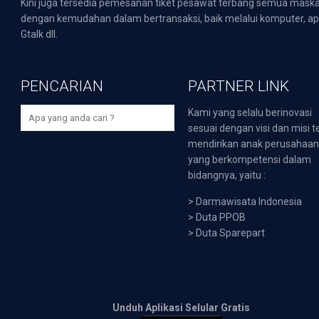
Kini juga tersedia pemesanan tiket pesawat terbang semua mask
dengan kemudahan dalam bertransaksi, baik melalui komputer, apli
Gtalk dll.
PENCARIAN
PARTNER LINK
Kami yang selalu berinovasi
sesuai dengan visi dan misi t
mendirikan anak perusahaa
yang berkompetensi dalam
bidangnya, yaitu :
>
Darmawisata Indonesia
>
Duta PPOB
>
Duta Sparepart
Unduh Aplikasi Selular Gratis