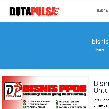
HARGA
bisni
Home
Bisn
Untu
PPOB adal
online de