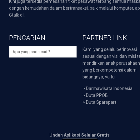
Kini juga tersedia pemesanan tiket pesawat terbang semua mask
dengan kemudahan dalam bertransaksi, baik melalui komputer, apli
Gtalk dll.
PENCARIAN
PARTNER LINK
Kami yang selalu berinovasi
sesuai dengan visi dan misi t
mendirikan anak perusahaa
yang berkompetensi dalam
bidangnya, yaitu :
>
Darmawisata Indonesia
>
Duta PPOB
>
Duta Sparepart
Unduh Aplikasi Selular Gratis