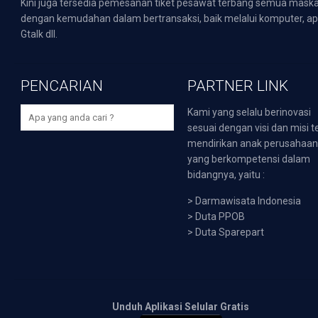
Kini juga tersedia pemesanan tiket pesawat terbang semua mask
dengan kemudahan dalam bertransaksi, baik melalui komputer, apli
Gtalk dll.
PENCARIAN
PARTNER LINK
Kami yang selalu berinovasi
sesuai dengan visi dan misi t
mendirikan anak perusahaa
yang berkompetensi dalam
bidangnya, yaitu :
>
Darmawisata Indonesia
>
Duta PPOB
>
Duta Sparepart
Unduh Aplikasi Selular Gratis