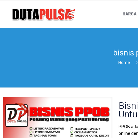
HARGA
bisnis
Home
Bisn
Untu
PPOB adal
online de