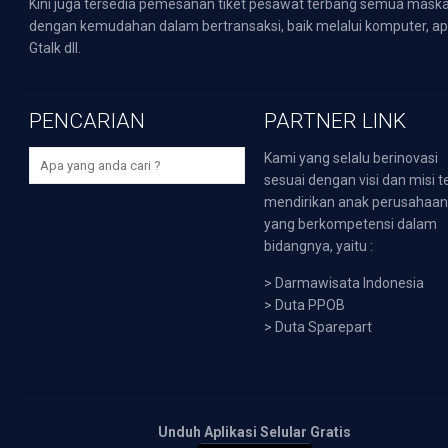
Kini juga tersedia pemesanan tiket pesawat terbang semua mask
dengan kemudahan dalam bertransaksi, baik melalui komputer, apli
Gtalk dll.
PENCARIAN
PARTNER LINK
Kami yang selalu berinovasi
sesuai dengan visi dan misi t
mendirikan anak perusahaa
yang berkompetensi dalam
bidangnya, yaitu :
>
Darmawisata Indonesia
>
Duta PPOB
>
Duta Sparepart
Unduh Aplikasi Selular Gratis