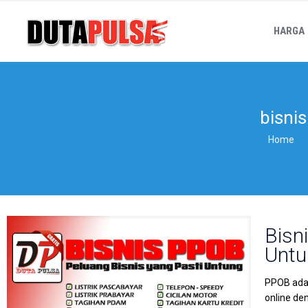
HARGA
bisni
Home
Bisn
Untu
PPOB adal
online de