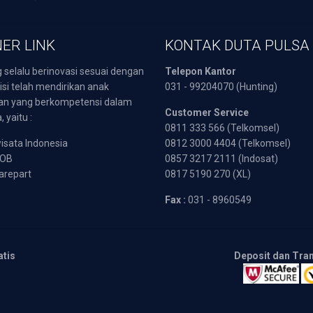
ER LINK
KONTAK DUTA PULSA
 selalu berinovasi sesuai dengan
Telepon Kantor
isi telah mendirikan anak
031 - 99204070 (Hunting)
an yang berkompetensi dalam
Customer Service
 yaitu :
0811 333 566 (Telkomsel)
sata Indonesia
0812 3000 4404 (Telkomsel)
POB
0857 3217 2111 (Indosat)
arepart
0817 5190 270 (XL)
Fax :
031 - 8960549
atis
Deposit dan Tra