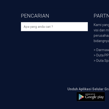
PENCARIAN
PARTN
Kami yang
visi dan m
perusaha
bidangnya,
>
Darmawi
>
Duta P
>
Duta Sp
Unduh Aplikasi Selular Gr