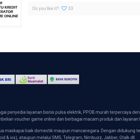
Do you like it?
33
gai penyedia layanan bisnis pulsa elektrik, PPOB murah terpercaya den
 pembelian voucher game online dan berbagai macam produk dan layanan 
emua maskapai baik domestik maupun mancanegara. Dengan didukung t
oid & ios), ataupun melalui SMS, Telegram, Nimbuzz, Jabber, Gtalk dll.