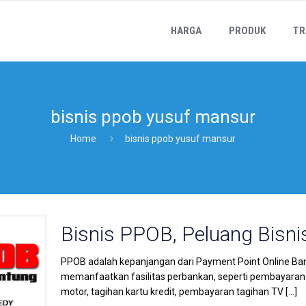
HARGA
PRODUK
TR
bisnis ppob yusuf mansur
Home
bisnis ppob yusuf mansur
Bisnis PPOB, Peluang Bisni
PPOB adalah kepanjangan dari Payment Point Online Ba
memanfaatkan fasilitas perbankan, seperti pembayaran
motor, tagihan kartu kredit, pembayaran tagihan TV
[…]