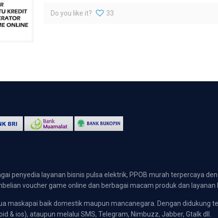
Do you like it?
33
gai penyedia layanan bisnis pulsa elektrik, PPOB murah terpercaya den
 pembelian voucher game online dan berbagai macam produk dan layanan 
emua maskapai baik domestik maupun mancanegara. Dengan didukung t
oid & ios), ataupun melalui SMS, Telegram, Nimbuzz, Jabber, Gtalk dll.