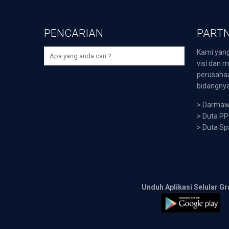
PENCARIAN
PARTN
Kami yang
visi dan m
perusaha
bidangnya,
>
Darmawi
>
Duta P
>
Duta Sp
Unduh Aplikasi Selular Gr