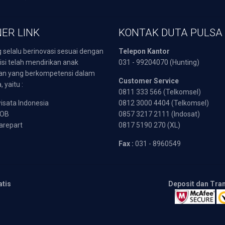
ER LINK
KONTAK DUTA PULSA
 selalu berinovasi sesuai dengan
Telepon Kantor
isi telah mendirikan anak
031 - 99204070 (Hunting)
an yang berkompetensi dalam
Customer Service
 yaitu :
0811 333 566 (Telkomsel)
sata Indonesia
0812 3000 4404 (Telkomsel)
POB
0857 3217 2111 (Indosat)
arepart
0817 5190 270 (XL)
Fax :
031 - 8960549
atis
Deposit dan Tra