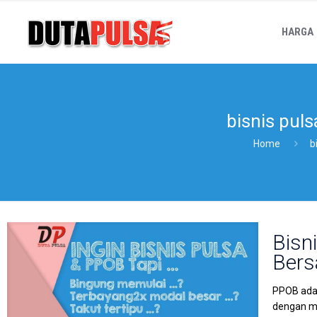
HARGA
bisnis puls
Home
b
Bisn
Bers
PPOB adal
dengan me