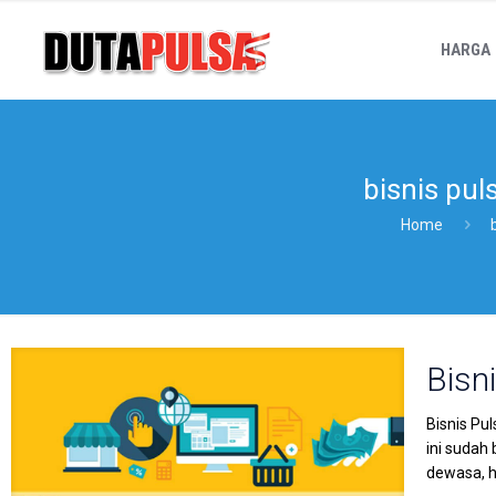
HARGA
bisnis puls
Home
Bisni
Bisnis Pu
ini sudah
dewasa, h