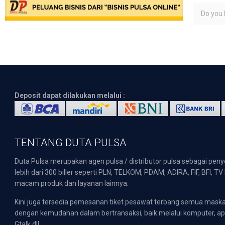
Do you l
Deposit dapat dilakukan melalui :
TENTANG DUTA PULSA
Duta Pulsa merupakan agen pulsa / distributor pulsa sebagai pen
lebih dari 300 biller seperti PLN, TELKOM, PDAM, ADIRA, FIF, BFI, T
macam produk dan layanan lainnya.
Kini juga tersedia pemesanan tiket pesawat terbang semua mask
dengan kemudahan dalam bertransaksi, baik melalui komputer, apli
Gtalk dll.