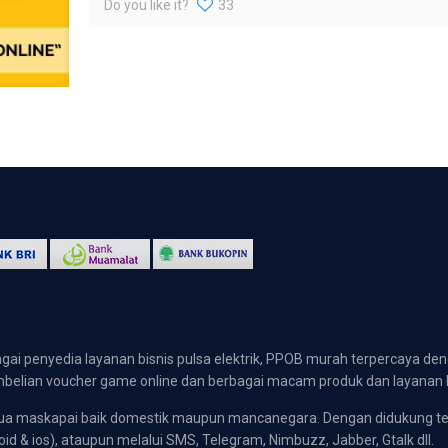
Do you like it?
33
gai penyedia layanan bisnis pulsa elektrik, PPOB murah terpercaya den
 pembelian voucher game online dan berbagai macam produk dan layanan 
emua maskapai baik domestik maupun mancanegara. Dengan didukung t
oid & ios), ataupun melalui SMS, Telegram, Nimbuzz, Jabber, Gtalk dll.