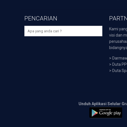
PENCARIAN
PARTN
Kami yang
visi dan m
perusaha
bidangnya,
>
Darmawi
>
Duta P
>
Duta Sp
Unduh Aplikasi Selular Gr