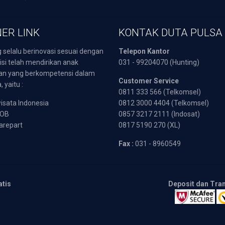
ER LINK
KONTAK DUTA PULSA
 selalu berinovasi sesuai dengan
Telepon Kantor
isi telah mendirikan anak
031 - 99204070 (Hunting)
an yang berkompetensi dalam
Customer Service
 yaitu :
0811 333 566 (Telkomsel)
sata Indonesia
0812 3000 4404 (Telkomsel)
POB
0857 3217 2111 (Indosat)
arepart
0817 5190 270 (XL)
Fax :
031 - 8960549
atis
Deposit dan Tra