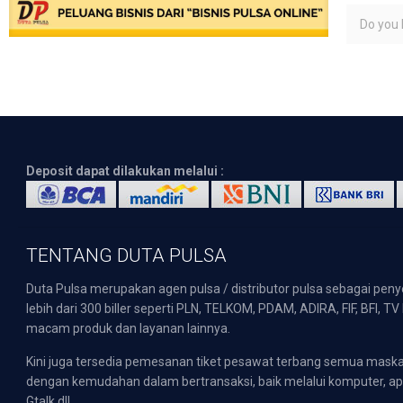
Do you l
Deposit dapat dilakukan melalui :
TENTANG DUTA PULSA
Duta Pulsa merupakan agen pulsa / distributor pulsa sebagai pen
lebih dari 300 biller seperti PLN, TELKOM, PDAM, ADIRA, FIF, BFI, T
macam produk dan layanan lainnya.
Kini juga tersedia pemesanan tiket pesawat terbang semua mask
dengan kemudahan dalam bertransaksi, baik melalui komputer, apli
Gtalk dll.