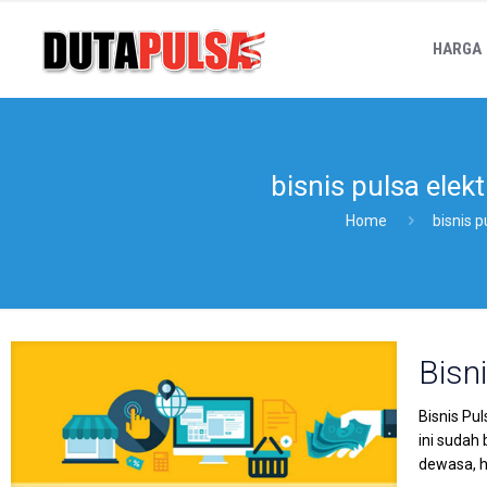
HARGA
bisnis pulsa ele
Home
bisnis 
Bisni
Bisnis Pu
ini sudah
dewasa, h