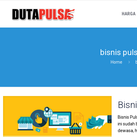
HARGA
bisnis puls
Home
Bisni
Bisnis Pu
ini sudah
dewasa, h