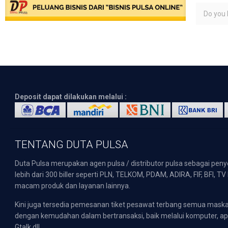
Do you l
Deposit dapat dilakukan melalui :
TENTANG DUTA PULSA
Duta Pulsa merupakan agen pulsa / distributor pulsa sebagai pen
lebih dari 300 biller seperti PLN, TELKOM, PDAM, ADIRA, FIF, BFI, T
macam produk dan layanan lainnya.
Kini juga tersedia pemesanan tiket pesawat terbang semua mask
dengan kemudahan dalam bertransaksi, baik melalui komputer, apli
Gtalk dll.