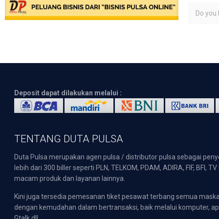
Do you l
Deposit dapat dilakukan melalui :
TENTANG DUTA PULSA
Duta Pulsa merupakan agen pulsa / distributor pulsa sebagai pen
lebih dari 300 biller seperti PLN, TELKOM, PDAM, ADIRA, FIF, BFI, T
macam produk dan layanan lainnya.
Kini juga tersedia pemesanan tiket pesawat terbang semua mask
dengan kemudahan dalam bertransaksi, baik melalui komputer, apli
Gtalk dll.