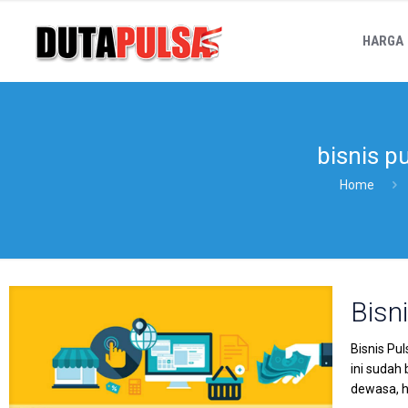
HARGA
bisnis pu
Home
Bisni
Bisnis Pu
ini sudah
dewasa, h