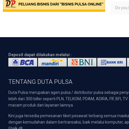
Do you l
Deposit dapat dilakukan melalui :
TENTANG DUTA PULSA
Duta Pulsa merupakan agen pulsa / distributor pulsa sebagai pen
lebih dari 300 biller seperti PLN, TELKOM, PDAM, ADIRA, FIF, BFI, T
macam produk dan layanan lainnya.
Kini juga tersedia pemesanan tiket pesawat terbang semua mask
dengan kemudahan dalam bertransaksi, baik melalui komputer, apli
Gtalk dll.