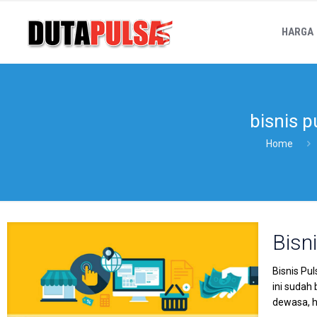
HARGA
bisnis p
Home
Bisni
Bisnis Pu
ini sudah
dewasa, h