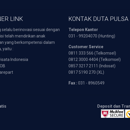
ER LINK
KONTAK DUTA PULSA
 selalu berinovasi sesuai dengan
Telepon Kantor
isi telah mendirikan anak
031 - 99204070 (Hunting)
an yang berkompetensi dalam
Customer Service
 yaitu :
0811 333 566 (Telkomsel)
sata Indonesia
0812 3000 4404 (Telkomsel)
POB
0857 3217 2111 (Indosat)
arepart
0817 5190 270 (XL)
Fax :
031 - 8960549
atis
Deposit dan Tra