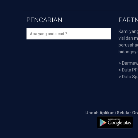
PENCARIAN
PARTN
Kami yang
visi dan m
perusaha
bidangnya,
>
Darmawi
>
Duta P
>
Duta Sp
Unduh Aplikasi Selular Gr