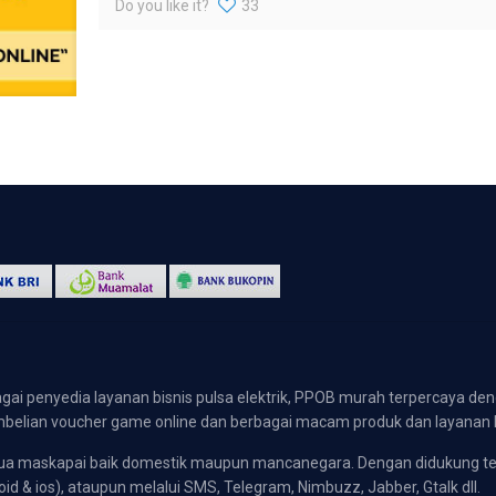
Do you like it?
33
gai penyedia layanan bisnis pulsa elektrik, PPOB murah terpercaya den
 pembelian voucher game online dan berbagai macam produk dan layanan 
emua maskapai baik domestik maupun mancanegara. Dengan didukung t
oid & ios), ataupun melalui SMS, Telegram, Nimbuzz, Jabber, Gtalk dll.