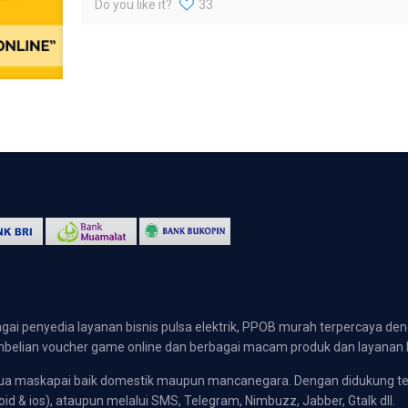
Do you like it?
33
gai penyedia layanan bisnis pulsa elektrik, PPOB murah terpercaya den
 pembelian voucher game online dan berbagai macam produk dan layanan 
emua maskapai baik domestik maupun mancanegara. Dengan didukung t
oid & ios), ataupun melalui SMS, Telegram, Nimbuzz, Jabber, Gtalk dll.