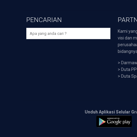
PENCARIAN
PARTN
Kami yang
visi dan m
perusaha
bidangnya,
>
Darmawi
>
Duta P
>
Duta Sp
Unduh Aplikasi Selular Gr