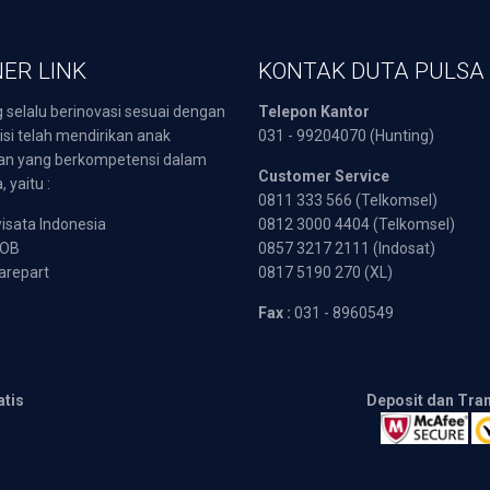
ER LINK
KONTAK DUTA PULSA
 selalu berinovasi sesuai dengan
Telepon Kantor
isi telah mendirikan anak
031 - 99204070 (Hunting)
an yang berkompetensi dalam
Customer Service
 yaitu :
0811 333 566 (Telkomsel)
sata Indonesia
0812 3000 4404 (Telkomsel)
POB
0857 3217 2111 (Indosat)
arepart
0817 5190 270 (XL)
Fax :
031 - 8960549
atis
Deposit dan Tra