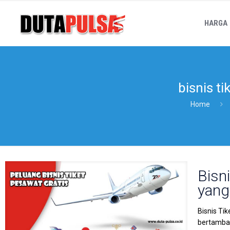
HARGA
bisnis t
Home
Bisn
yang
Bisnis Ti
bertambah