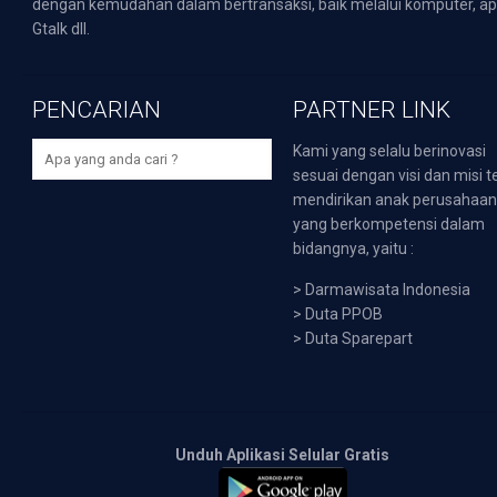
dengan kemudahan dalam bertransaksi, baik melalui komputer, apli
Gtalk dll.
PENCARIAN
PARTNER LINK
Kami yang selalu berinovasi
sesuai dengan visi dan misi t
mendirikan anak perusahaa
yang berkompetensi dalam
bidangnya, yaitu :
>
Darmawisata Indonesia
>
Duta PPOB
>
Duta Sparepart
Unduh Aplikasi Selular Gratis