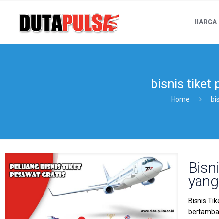
HARGA
bisnis tiket
Home
bi
Bisn
yang
Bisnis Ti
bertambah