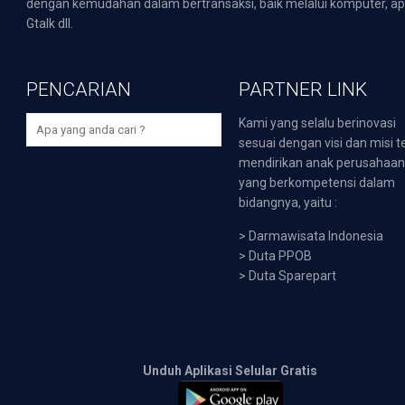
dengan kemudahan dalam bertransaksi, baik melalui komputer, apli
Gtalk dll.
PENCARIAN
PARTNER LINK
Kami yang selalu berinovasi
sesuai dengan visi dan misi t
mendirikan anak perusahaa
yang berkompetensi dalam
bidangnya, yaitu :
>
Darmawisata Indonesia
>
Duta PPOB
>
Duta Sparepart
Unduh Aplikasi Selular Gratis