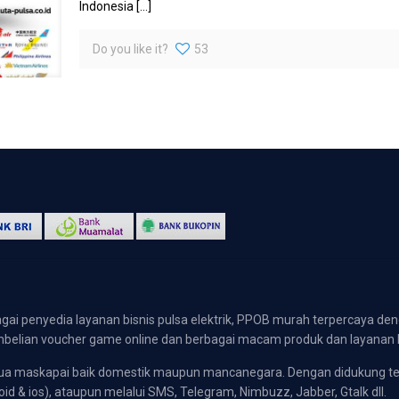
Indonesia
[…]
Do you like it?
53
gai penyedia layanan bisnis pulsa elektrik, PPOB murah terpercaya den
 pembelian voucher game online dan berbagai macam produk dan layanan 
emua maskapai baik domestik maupun mancanegara. Dengan didukung t
oid & ios), ataupun melalui SMS, Telegram, Nimbuzz, Jabber, Gtalk dll.