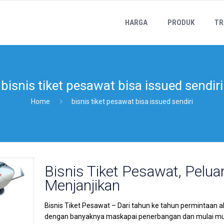
HARGA
PRODUK
TR
bisnis tiket pesawat bisa issued sendiri
Home
bisnis tiket pesawat bisa issued sendiri
Bisnis Tiket Pesawat, Pelua
Menjanjikan
Bisnis Tiket Pesawat – Dari tahun ke tahun permintaan a
dengan banyaknya maskapai penerbangan dan mulai mun