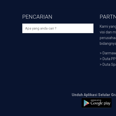
PENCARIAN
PARTN
Kami yang
visi dan m
perusaha
bidangnya,
>
Darmawi
>
Duta P
>
Duta Sp
Unduh Aplikasi Selular Gr