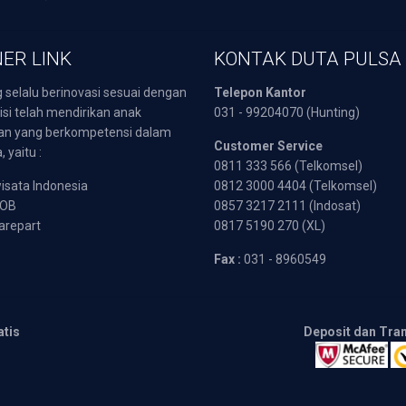
ER LINK
KONTAK DUTA PULSA
 selalu berinovasi sesuai dengan
Telepon Kantor
isi telah mendirikan anak
031 - 99204070 (Hunting)
an yang berkompetensi dalam
Customer Service
 yaitu :
0811 333 566 (Telkomsel)
sata Indonesia
0812 3000 4404 (Telkomsel)
POB
0857 3217 2111 (Indosat)
arepart
0817 5190 270 (XL)
Fax :
031 - 8960549
atis
Deposit dan Tra