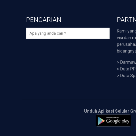
PENCARIAN
PARTN
Kami yang
visi dan m
perusaha
bidangnya,
>
Darmawi
>
Duta P
>
Duta Sp
Unduh Aplikasi Selular Gr