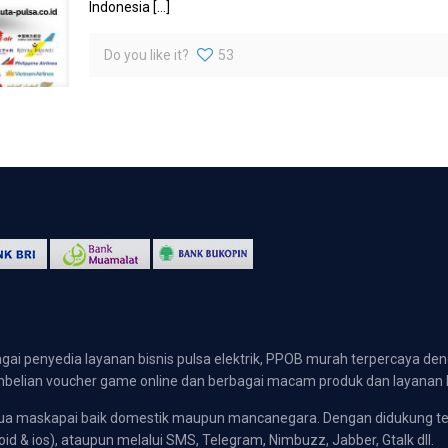
Indonesia
[…]
Do you like it?
53
gai penyedia layanan bisnis pulsa elektrik, PPOB murah terpercaya den
 pembelian voucher game online dan berbagai macam produk dan layanan 
emua maskapai baik domestik maupun mancanegara. Dengan didukung t
oid & ios), ataupun melalui SMS, Telegram, Nimbuzz, Jabber, Gtalk dll.