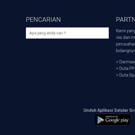
PENCARIAN
PARTN
Kami yang
visi dan m
perusaha
bidangnya,
>
Darmawi
>
Duta P
>
Duta Sp
Unduh Aplikasi Selular Gr