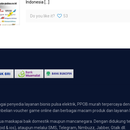
Indonesia
[…]
Do you like it?
53
gai penyedia layanan bisnis pulsa elektrik, PPOB murah terpercaya den
 pembelian voucher game online dan berbagai macam produk dan layanan 
emua maskapai baik domestik maupun mancanegara. Dengan didukung t
oid & ios), ataupun melalui SMS, Telegram, Nimbuzz, Jabber, Gtalk dll.