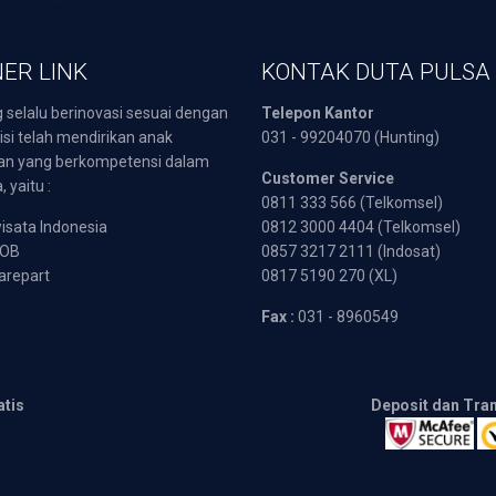
ER LINK
KONTAK DUTA PULSA
 selalu berinovasi sesuai dengan
Telepon Kantor
isi telah mendirikan anak
031 - 99204070 (Hunting)
an yang berkompetensi dalam
Customer Service
 yaitu :
0811 333 566 (Telkomsel)
sata Indonesia
0812 3000 4404 (Telkomsel)
POB
0857 3217 2111 (Indosat)
arepart
0817 5190 270 (XL)
Fax :
031 - 8960549
atis
Deposit dan Tra