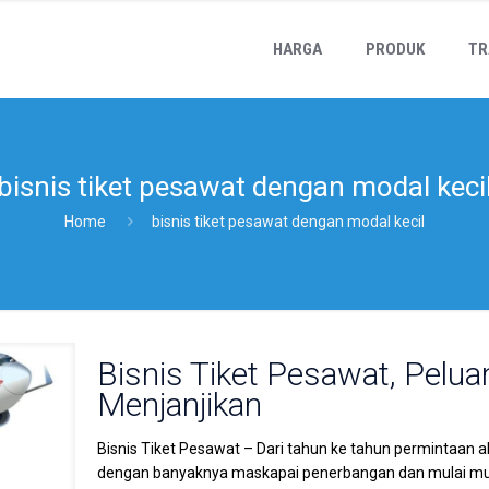
HARGA
PRODUK
TR
bisnis tiket pesawat dengan modal keci
Home
bisnis tiket pesawat dengan modal kecil
Bisnis Tiket Pesawat, Pelua
Menjanjikan
Bisnis Tiket Pesawat – Dari tahun ke tahun permintaan a
dengan banyaknya maskapai penerbangan dan mulai mun