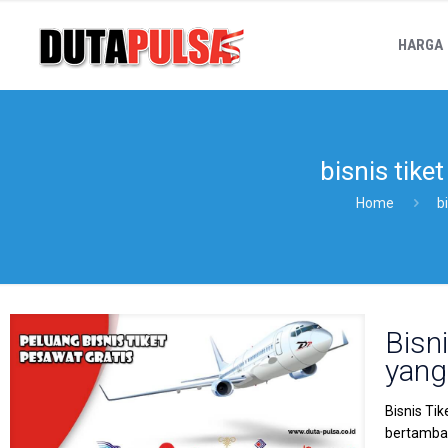
HARGA
bisnis tik
Home
b
Bisn
yang
Bisnis Ti
bertambah