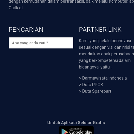
dengan kemudahan dalam bertransaksi, baik melalui komputer, apli
Gtalk dll.
PENCARIAN
PARTNER LINK
Kami yang selalu berinovasi
sesuai dengan visi dan misi t
mendirikan anak perusahaa
yang berkompetensi dalam
bidangnya, yaitu :
>
Darmawisata Indonesia
>
Duta PPOB
>
Duta Sparepart
Unduh Aplikasi Selular Gratis