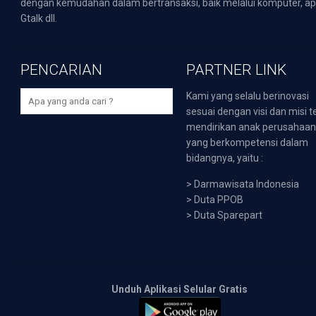
dengan kemudahan dalam bertransaksi, baik melalui komputer, apli
Gtalk dll.
PENCARIAN
PARTNER LINK
Kami yang selalu berinovasi
sesuai dengan visi dan misi t
mendirikan anak perusahaa
yang berkompetensi dalam
bidangnya, yaitu :
>
Darmawisata Indonesia
>
Duta PPOB
>
Duta Sparepart
Unduh Aplikasi Selular Gratis