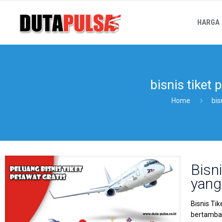
HARGA
bisnis tiket
Home
bis
Bisn
yang
Bisnis Ti
bertambah