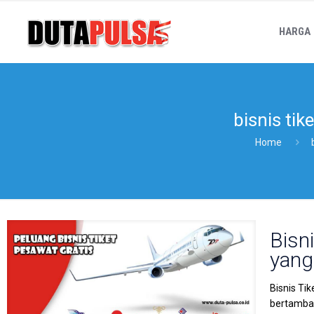
HARGA
bisnis tik
Home
Bisn
yang
Bisnis Ti
bertambah