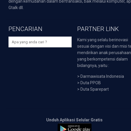
dengan kemudahan dalam bertransaksi, baik melalui komputer, apli
Gtalk dll.
PENCARIAN
PARTNER LINK
Kami yang selalu berinovasi
sesuai dengan visi dan misi t
mendirikan anak perusahaa
yang berkompetensi dalam
bidangnya, yaitu :
>
Darmawisata Indonesia
>
Duta PPOB
>
Duta Sparepart
Unduh Aplikasi Selular Gratis