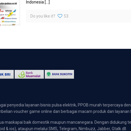
Indonesia
[…]
Do you like it?
53
gai penyedia layanan bisnis pulsa elektrik, PPOB murah terpercaya den
 pembelian voucher game online dan berbagai macam produk dan layanan 
emua maskapai baik domestik maupun mancanegara. Dengan didukung t
oid & ios), ataupun melalui SMS, Telegram, Nimbuzz, Jabber, Gtalk dll.