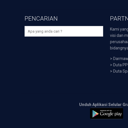
PENCARIAN
PARTN
Kami yang
visi dan m
perusaha
bidangnya,
>
Darmawi
>
Duta P
>
Duta Sp
Unduh Aplikasi Selular Gr