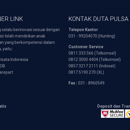
ER LINK
KONTAK DUTA PULSA
 selalu berinovasi sesuai dengan
Telepon Kantor
isi telah mendirikan anak
031 - 99204070 (Hunting)
an yang berkompetensi dalam
Customer Service
 yaitu :
0811 333 566 (Telkomsel)
sata Indonesia
0812 3000 4404 (Telkomsel)
POB
0857 3217 2111 (Indosat)
arepart
0817 5190 270 (XL)
Fax :
031 - 8960549
atis
Deposit dan Tra