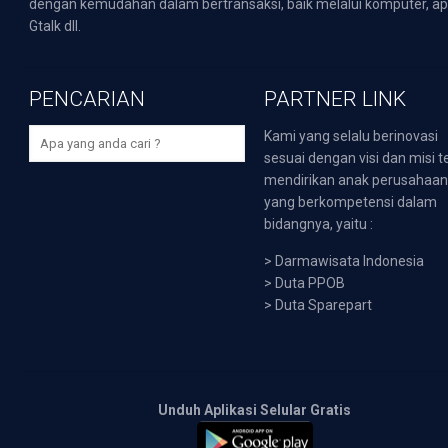
dengan kemudahan dalam bertransaksi, baik melalui komputer, apli
Gtalk dll.
PENCARIAN
PARTNER LINK
Kami yang selalu berinovasi
sesuai dengan visi dan misi t
mendirikan anak perusahaa
yang berkompetensi dalam
bidangnya, yaitu :
>
Darmawisata Indonesia
>
Duta PPOB
>
Duta Sparepart
Unduh Aplikasi Selular Gratis