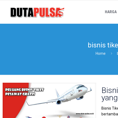
HARGA
bisnis ti
Home
Bisn
yang
Bisnis Ti
bertambah