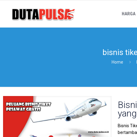
HARGA
bisnis tik
Home
Bisn
yang
Bisnis Ti
bertambah