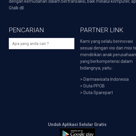
dengan kemudahan dalam bertransaksi, baik melalui komputer, apli
Gtalk dll.
PENCARIAN
PARTNER LINK
Kami yang selalu berinovasi
sesuai dengan visi dan misi t
mendirikan anak perusahaa
yang berkompetensi dalam
bidangnya, yaitu :
>
Darmawisata Indonesia
>
Duta PPOB
>
Duta Sparepart
Unduh Aplikasi Selular Gratis