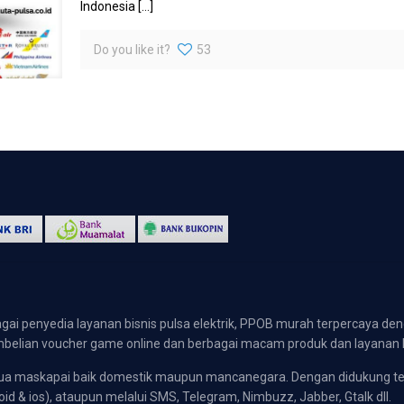
Indonesia
[…]
Do you like it?
53
gai penyedia layanan bisnis pulsa elektrik, PPOB murah terpercaya den
 pembelian voucher game online dan berbagai macam produk dan layanan 
emua maskapai baik domestik maupun mancanegara. Dengan didukung t
oid & ios), ataupun melalui SMS, Telegram, Nimbuzz, Jabber, Gtalk dll.