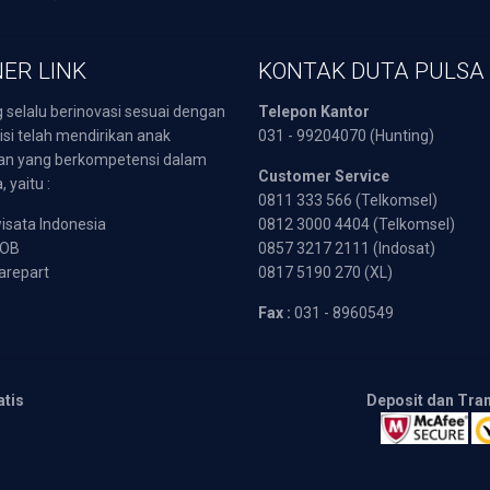
ER LINK
KONTAK DUTA PULSA
 selalu berinovasi sesuai dengan
Telepon Kantor
isi telah mendirikan anak
031 - 99204070 (Hunting)
an yang berkompetensi dalam
Customer Service
 yaitu :
0811 333 566 (Telkomsel)
sata Indonesia
0812 3000 4404 (Telkomsel)
POB
0857 3217 2111 (Indosat)
arepart
0817 5190 270 (XL)
Fax :
031 - 8960549
atis
Deposit dan Tra