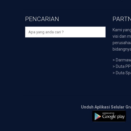
PENCARIAN
PARTN
Kami yang
visi dan m
perusaha
bidangnya,
>
Darmawi
>
Duta P
>
Duta Sp
Unduh Aplikasi Selular Gr