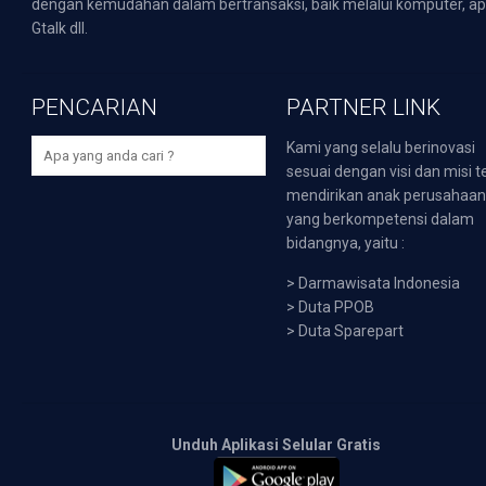
dengan kemudahan dalam bertransaksi, baik melalui komputer, apli
Gtalk dll.
PENCARIAN
PARTNER LINK
Kami yang selalu berinovasi
sesuai dengan visi dan misi t
mendirikan anak perusahaa
yang berkompetensi dalam
bidangnya, yaitu :
>
Darmawisata Indonesia
>
Duta PPOB
>
Duta Sparepart
Unduh Aplikasi Selular Gratis