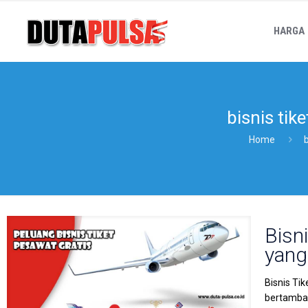
HARGA
bisnis ti
Home
Bisn
yang
Bisnis Ti
bertambah