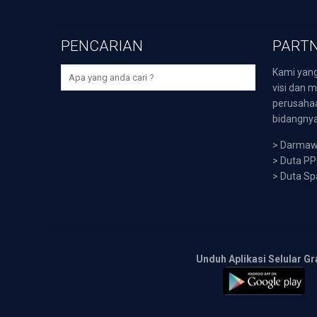
PENCARIAN
PARTN
Kami yang
visi dan m
perusaha
bidangnya,
>
Darmawi
>
Duta P
>
Duta Sp
Unduh Aplikasi Selular Gr