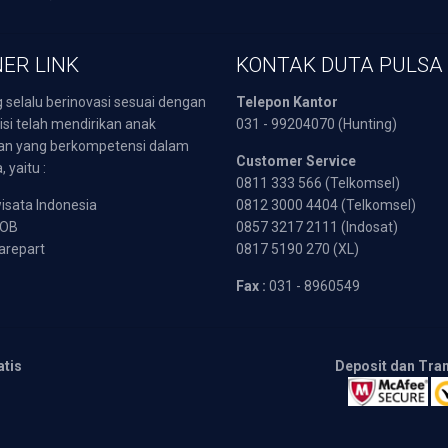
ER LINK
KONTAK DUTA PULSA
 selalu berinovasi sesuai dengan
Telepon Kantor
isi telah mendirikan anak
031 - 99204070 (Hunting)
an yang berkompetensi dalam
Customer Service
 yaitu :
0811 333 566 (Telkomsel)
sata Indonesia
0812 3000 4404 (Telkomsel)
POB
0857 3217 2111 (Indosat)
arepart
0817 5190 270 (XL)
Fax :
031 - 8960549
atis
Deposit dan Tra