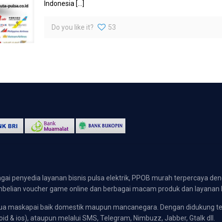
Indonesia
[…]
Do you like it?
53
gai penyedia layanan bisnis pulsa elektrik, PPOB murah terpercaya den
 pembelian voucher game online dan berbagai macam produk dan layanan 
emua maskapai baik domestik maupun mancanegara. Dengan didukung t
oid & ios), ataupun melalui SMS, Telegram, Nimbuzz, Jabber, Gtalk dll.