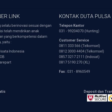
ER LINK
KONTAK DUTA PULSA
 selalu berinovasi sesuai dengan
Telepon Kantor
isi telah mendirikan anak
031 - 99204070 (Hunting)
an yang berkompetensi dalam
Customer Service
 yaitu :
0811 333 566 (Telkomsel)
sata Indonesia
0812 3000 4404 (Telkomsel)
POB
0857 3217 2111 (Indosat)
arepart
0817 5190 270 (XL)
Fax :
031 - 8960549
atis
Deposit dan Tra