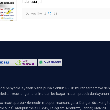
Indonesia
[…]
Do you like it?
53
gai penyedia layanan bisnis pulsa elektrik, PPOB murah terpercaya den
 pembelian voucher game online dan berbagai macam produk dan layanan 
emua maskapai baik domestik maupun mancanegara. Dengan didukung t
oid & ios), ataupun melalui SMS, Telegram, Nimbuzz, Jabber, Gtalk dll.