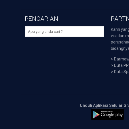
PENCARIAN
PARTN
Kami yang
visi dan m
perusaha
bidangnya,
>
Darmawi
>
Duta P
>
Duta Sp
Unduh Aplikasi Selular Gr