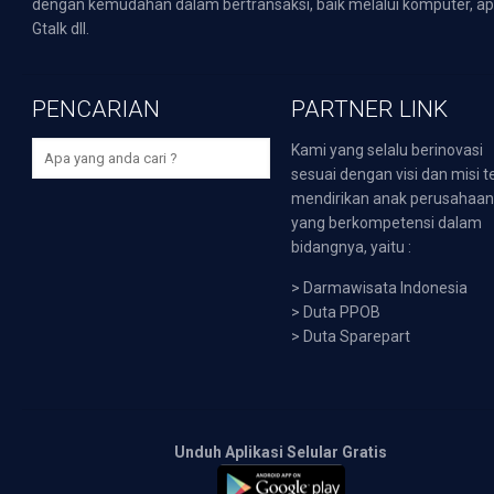
dengan kemudahan dalam bertransaksi, baik melalui komputer, apli
Gtalk dll.
PENCARIAN
PARTNER LINK
Kami yang selalu berinovasi
sesuai dengan visi dan misi t
mendirikan anak perusahaa
yang berkompetensi dalam
bidangnya, yaitu :
>
Darmawisata Indonesia
>
Duta PPOB
>
Duta Sparepart
Unduh Aplikasi Selular Gratis