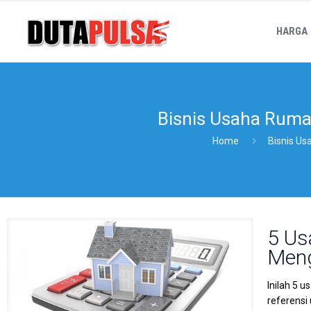
HARGA
Bisnis Usaha Rum
Home
Bisnis U
5 Us
Men
Inilah 5 
referensi