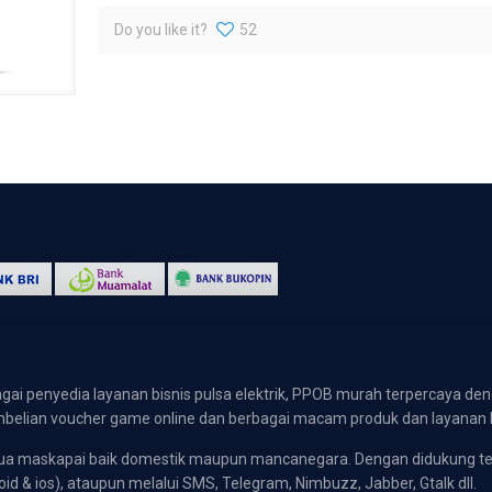
Do you like it?
52
gai penyedia layanan bisnis pulsa elektrik, PPOB murah terpercaya den
 pembelian voucher game online dan berbagai macam produk dan layanan 
emua maskapai baik domestik maupun mancanegara. Dengan didukung t
oid & ios), ataupun melalui SMS, Telegram, Nimbuzz, Jabber, Gtalk dll.