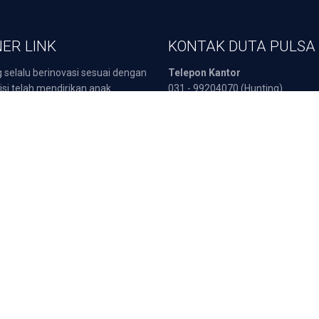
ER LINK
KONTAK DUTA PULSA
 selalu berinovasi sesuai dengan
Telepon Kantor
isi telah mendirikan anak
031 - 99204070 (Hunting)
an yang berkompetensi dalam
Customer Service
 yaitu :
0811 333 566 (Telkomsel)
sata Indonesia
0812 3000 4404 (Telkomsel)
POB
0857 3217 2111 (Indosat)
arepart
0817 5190 270 (XL)
Fax :
031 - 8960549
atis
Deposit dan Tra