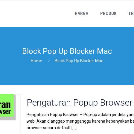
HARGA
PRODUK
TR
Block Pop Up Blocker Mac
Home
Block Pop Up Blocker Mac
Pengaturan Popup Browser 
Pengaturan Popup Browser – Pop-up adalah jendela yang
web. Akan dianggap mengganggu karena kebanyakan berisi
browser secara default
[…]