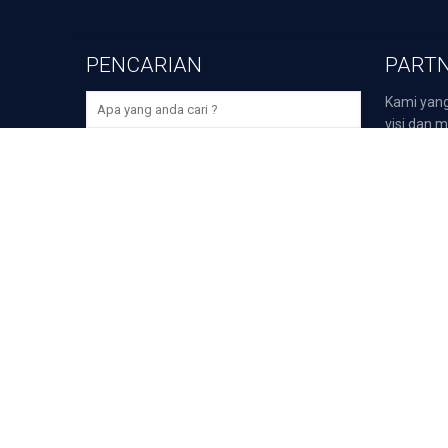
PENCARIAN
PARTN
Kami yang
visi dan m
perusaha
bidangnya,
>
Darmawi
>
Duta P
>
Duta Sp
Unduh Aplikasi Selular Gr