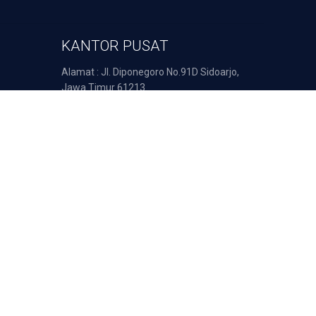
KANTOR PUSAT
Alamat : Jl. Diponegoro No.91D Sidoarjo,
Jawa Timur 61213.
Telp: 031 8922 363
Email : support@duta-pulsa.co.id
nsaksi Anda diproses secara aman oleh: