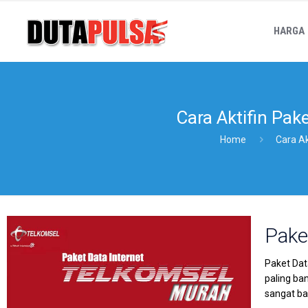
HARGA
Cara Aktifin Pa
Home
Cara Ak
Pake
Paket Dat
paling ba
sangat b