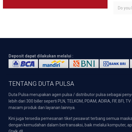
Do you l
Deposit dapat dilakukan melalui :
TENTANG DUTA PULSA
Duta Pulsa merupakan agen pulsa / distributor pulsa sebagai pen
lebih dari 300 biller seperti PLN, TELKOM, PDAM, ADIRA, FIF, BFI, T
macam produk dan layanan lainnya.
Kini juga tersedia pemesanan tiket pesawat terbang semua mask
dengan kemudahan dalam bertransaksi, baik melalui komputer, apli
Gtalk dll.