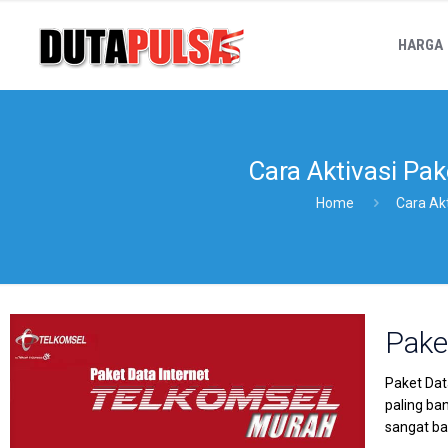
HARGA
Cara Aktivasi Pa
Home
Cara Ak
Pake
Paket Dat
paling ba
sangat b