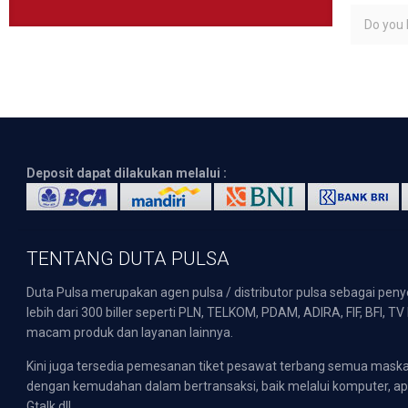
Do you l
Deposit dapat dilakukan melalui :
TENTANG DUTA PULSA
Duta Pulsa merupakan agen pulsa / distributor pulsa sebagai pen
lebih dari 300 biller seperti PLN, TELKOM, PDAM, ADIRA, FIF, BFI, T
macam produk dan layanan lainnya.
Kini juga tersedia pemesanan tiket pesawat terbang semua mask
dengan kemudahan dalam bertransaksi, baik melalui komputer, apli
Gtalk dll.