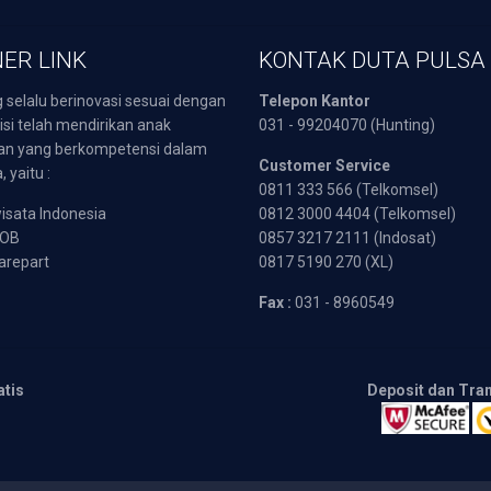
ER LINK
KONTAK DUTA PULSA
 selalu berinovasi sesuai dengan
Telepon Kantor
isi telah mendirikan anak
031 - 99204070 (Hunting)
an yang berkompetensi dalam
Customer Service
 yaitu :
0811 333 566 (Telkomsel)
sata Indonesia
0812 3000 4404 (Telkomsel)
POB
0857 3217 2111 (Indosat)
arepart
0817 5190 270 (XL)
Fax :
031 - 8960549
atis
Deposit dan Tra