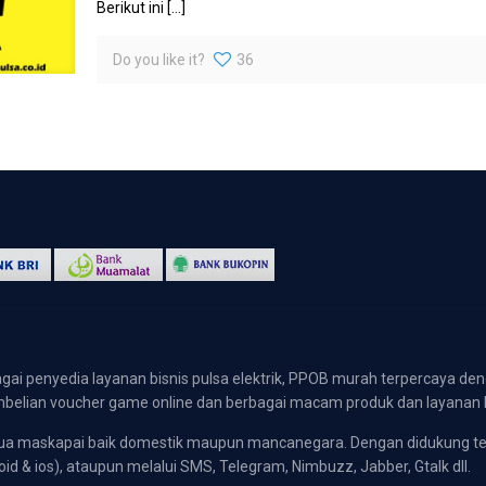
Berikut ini
[…]
Do you like it?
36
gai penyedia layanan bisnis pulsa elektrik, PPOB murah terpercaya den
 pembelian voucher game online dan berbagai macam produk dan layanan 
emua maskapai baik domestik maupun mancanegara. Dengan didukung t
oid & ios), ataupun melalui SMS, Telegram, Nimbuzz, Jabber, Gtalk dll.