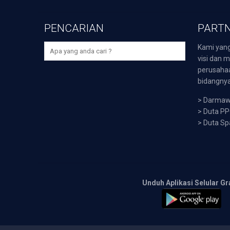
PENCARIAN
PARTN
Kami yang
visi dan m
perusaha
bidangnya,
>
Darmawi
>
Duta P
>
Duta Sp
Unduh Aplikasi Selular Gr