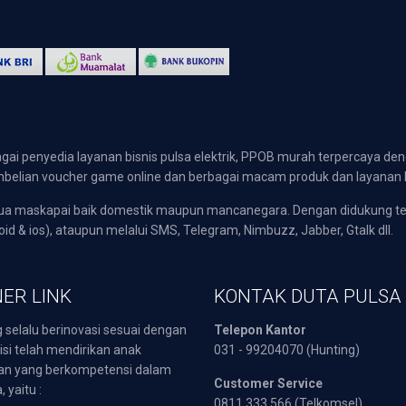
gai penyedia layanan bisnis pulsa elektrik, PPOB murah terpercaya den
 pembelian voucher game online dan berbagai macam produk dan layanan 
emua maskapai baik domestik maupun mancanegara. Dengan didukung t
oid & ios), ataupun melalui SMS, Telegram, Nimbuzz, Jabber, Gtalk dll.
ER LINK
KONTAK DUTA PULSA
 selalu berinovasi sesuai dengan
Telepon Kantor
isi telah mendirikan anak
031 - 99204070 (Hunting)
an yang berkompetensi dalam
Customer Service
 yaitu :
0811 333 566 (Telkomsel)