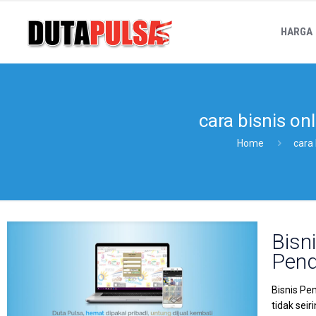
HARGA
cara bisnis on
Home
cara 
Bisn
Pend
Bisnis Pe
tidak sei