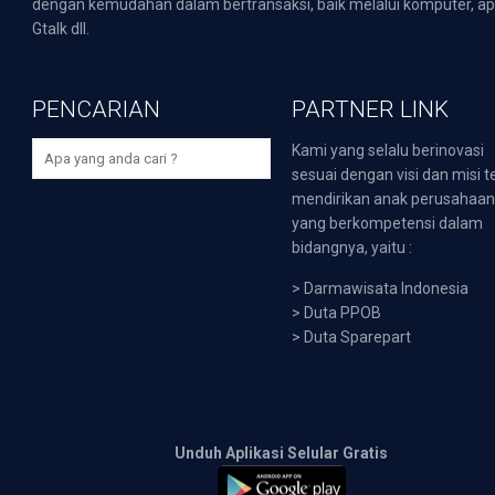
dengan kemudahan dalam bertransaksi, baik melalui komputer, apli
Gtalk dll.
PENCARIAN
PARTNER LINK
Kami yang selalu berinovasi
sesuai dengan visi dan misi t
mendirikan anak perusahaa
yang berkompetensi dalam
bidangnya, yaitu :
>
Darmawisata Indonesia
>
Duta PPOB
>
Duta Sparepart
Unduh Aplikasi Selular Gratis