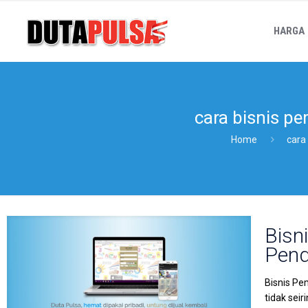
HARGA
cara bisnis p
Home
cara
Bisn
Pend
Bisnis Pe
tidak sei