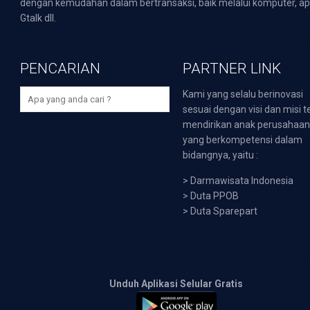
dengan kemudahan dalam bertransaksi, baik melalui komputer, apli
Gtalk dll.
PENCARIAN
PARTNER LINK
Kami yang selalu berinovasi
sesuai dengan visi dan misi t
mendirikan anak perusahaa
yang berkompetensi dalam
bidangnya, yaitu :
>
Darmawisata Indonesia
>
Duta PPOB
>
Duta Sparepart
Unduh Aplikasi Selular Gratis