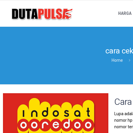
HARGA
cara ce
Home
Cara
Lupa adal
nomor hp 
nomor ter