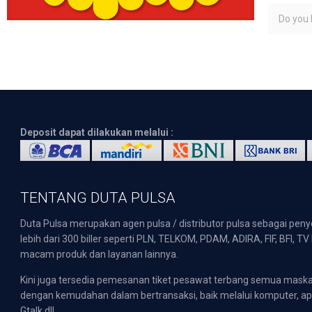
Do you l
Deposit dapat dilakukan melalui :
TENTANG DUTA PULSA
Duta Pulsa merupakan agen pulsa / distributor pulsa sebagai pen
lebih dari 300 biller seperti PLN, TELKOM, PDAM, ADIRA, FIF, BFI, T
macam produk dan layanan lainnya.
Kini juga tersedia pemesanan tiket pesawat terbang semua mask
dengan kemudahan dalam bertransaksi, baik melalui komputer, apli
Gtalk dll.