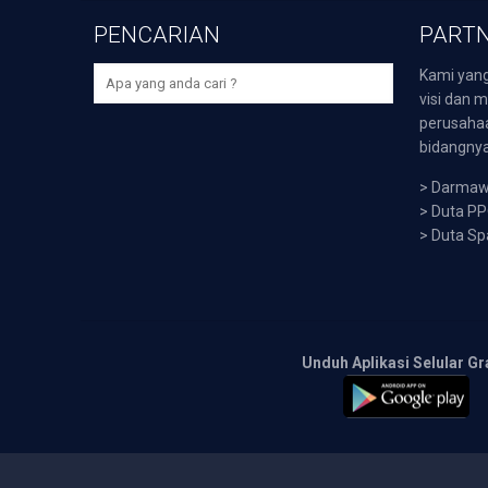
PENCARIAN
PARTN
Kami yang
visi dan m
perusaha
bidangnya,
>
Darmawi
>
Duta P
>
Duta Sp
Unduh Aplikasi Selular Gr