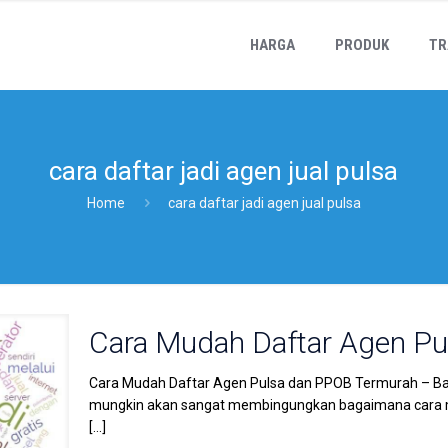
HARGA
PRODUK
TR
cara daftar jadi agen jual pulsa
Home
cara daftar jadi agen jual pulsa
Cara Mudah Daftar Agen P
Cara Mudah Daftar Agen Pulsa dan PPOB Termurah – Bagi 
mungkin akan sangat membingungkan bagaimana cara m
[…]