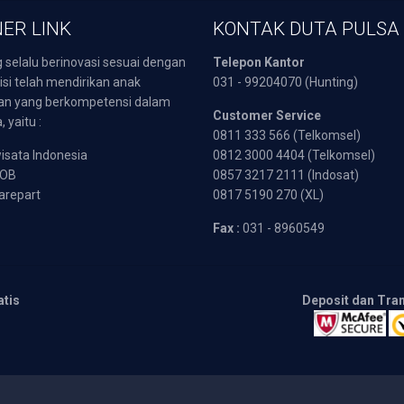
ER LINK
KONTAK DUTA PULSA
 selalu berinovasi sesuai dengan
Telepon Kantor
isi telah mendirikan anak
031 - 99204070 (Hunting)
an yang berkompetensi dalam
Customer Service
 yaitu :
0811 333 566 (Telkomsel)
sata Indonesia
0812 3000 4404 (Telkomsel)
POB
0857 3217 2111 (Indosat)
arepart
0817 5190 270 (XL)
Fax :
031 - 8960549
atis
Deposit dan Tra