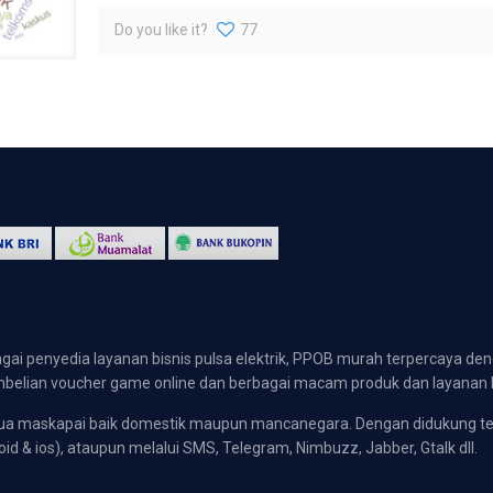
Do you like it?
77
gai penyedia layanan bisnis pulsa elektrik, PPOB murah terpercaya den
 pembelian voucher game online dan berbagai macam produk dan layanan 
emua maskapai baik domestik maupun mancanegara. Dengan didukung t
oid & ios), ataupun melalui SMS, Telegram, Nimbuzz, Jabber, Gtalk dll.