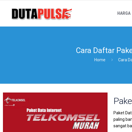
HARGA
Cara Daftar Pak
Home
Cara D
Pake
Paket Dat
paling ba
sangat b