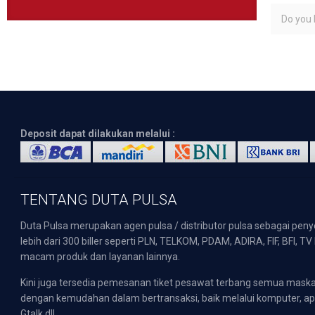
Do you l
Deposit dapat dilakukan melalui :
TENTANG DUTA PULSA
Duta Pulsa merupakan agen pulsa / distributor pulsa sebagai pen
lebih dari 300 biller seperti PLN, TELKOM, PDAM, ADIRA, FIF, BFI, T
macam produk dan layanan lainnya.
Kini juga tersedia pemesanan tiket pesawat terbang semua mask
dengan kemudahan dalam bertransaksi, baik melalui komputer, apli
Gtalk dll.