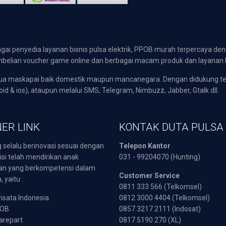
gai penyedia layanan bisnis pulsa elektrik, PPOB murah terpercaya den
 pembelian voucher game online dan berbagai macam produk dan layanan 
emua maskapai baik domestik maupun mancanegara. Dengan didukung t
oid & ios), ataupun melalui SMS, Telegram, Nimbuzz, Jabber, Gtalk dll.
ER LINK
KONTAK DUTA PULSA
 selalu berinovasi sesuai dengan
Telepon Kantor
isi telah mendirikan anak
031 - 99204070 (Hunting)
an yang berkompetensi dalam
Customer Service
 yaitu :
0811 333 566 (Telkomsel)
sata Indonesia
0812 3000 4404 (Telkomsel)
POB
0857 3217 2111 (Indosat)
arepart
0817 5190 270 (XL)