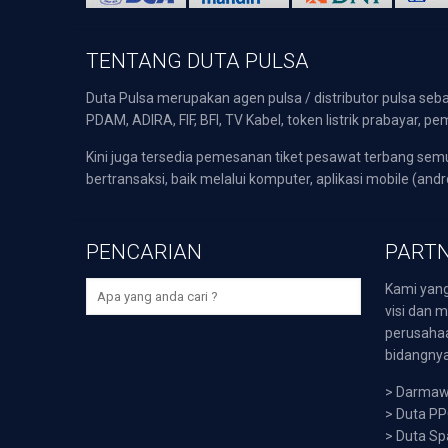
TENTANG DUTA PULSA
Duta Pulsa merupakan agen pulsa / distributor pulsa seba
PDAM, ADIRA, FIF, BFI, TV Kabel, token listrik prabayar,
Kini juga tersedia pemesanan tiket pesawat terbang s
bertransaksi, baik melalui komputer, aplikasi mobile (andr
PENCARIAN
PARTN
Kami yang
visi dan m
perusaha
bidangnya,
>
Darmawi
>
Duta P
>
Duta Sp