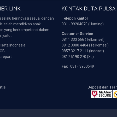
ER LINK
KONTAK DUTA PULSA
 selalu berinovasi sesuai dengan
Telepon Kantor
isi telah mendirikan anak
031 - 99204070 (Hunting)
an yang berkompetensi dalam
Customer Service
 yaitu :
0811 333 566 (Telkomsel)
sata Indonesia
0812 3000 4404 (Telkomsel)
POB
0857 3217 2111 (Indosat)
arepart
0817 5190 270 (XL)
Fax :
031 - 8960549
atis
Deposit dan Tra