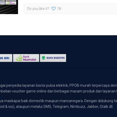
Do you like it?
18
gai penyedia layanan bisnis pulsa elektrik, PPOB murah terpercaya den
 pembelian voucher game online dan berbagai macam produk dan layanan 
emua maskapai baik domestik maupun mancanegara. Dengan didukung t
oid & ios), ataupun melalui SMS, Telegram, Nimbuzz, Jabber, Gtalk dll.