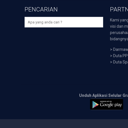
PENCARIAN
PARTN
Kami yang
visi dan m
perusaha
bidangnya,
>
Darmawi
>
Duta P
>
Duta Sp
Unduh Aplikasi Selular Gr