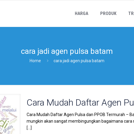
HARGA
PRODUK
TR
cara jadi agen pulsa batam
Home
cara jadi agen pulsa batam
Cara Mudah Daftar Agen P
Cara Mudah Daftar Agen Pulsa dan PPOB Termurah – Bagi 
mungkin akan sangat membingungkan bagaimana cara m
[…]