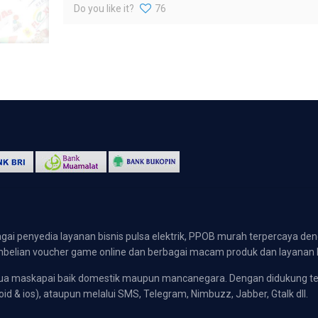
Do you like it?
76
gai penyedia layanan bisnis pulsa elektrik, PPOB murah terpercaya den
 pembelian voucher game online dan berbagai macam produk dan layanan 
emua maskapai baik domestik maupun mancanegara. Dengan didukung t
oid & ios), ataupun melalui SMS, Telegram, Nimbuzz, Jabber, Gtalk dll.