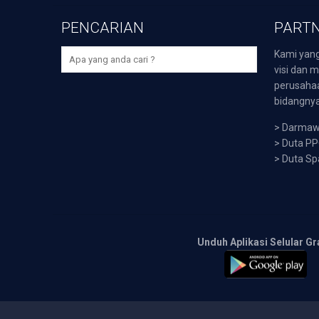
PENCARIAN
PARTN
Kami yang
visi dan m
perusaha
bidangnya,
>
Darmawi
>
Duta P
>
Duta Sp
Unduh Aplikasi Selular Gr