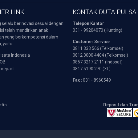
ER LINK
KONTAK DUTA PULSA
 selalu berinovasi sesuai dengan
Telepon Kantor
isi telah mendirikan anak
031 - 99204070 (Hunting)
an yang berkompetensi dalam
Customer Service
 yaitu :
0811 333 566 (Telkomsel)
sata Indonesia
0812 3000 4404 (Telkomsel)
POB
0857 3217 2111 (Indosat)
arepart
0817 5190 270 (XL)
Fax :
031 - 8960549
atis
Deposit dan Tra