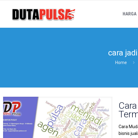
HARGA
cara jad
Home
Cara
Term
Cara Muda
bisnis ju