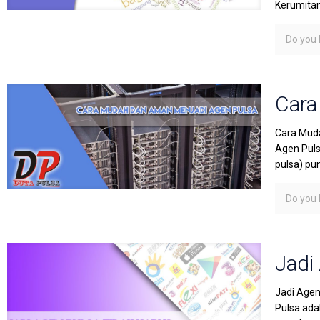
Kerumita
Do you l
Cara
Cara Muda
Agen Puls
pulsa) pu
Do you l
Jadi
Jadi Agen
Pulsa ada