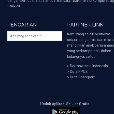
dengan kemudahan dalam bertransaksi, baik melalui komputer, apli
Gtalk dll.
PENCARIAN
PARTNER LINK
Kami yang selalu berinovasi
sesuai dengan visi dan misi t
mendirikan anak perusahaa
yang berkompetensi dalam
bidangnya, yaitu :
>
Darmawisata Indonesia
>
Duta PPOB
>
Duta Sparepart
Unduh Aplikasi Selular Gratis