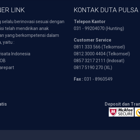
ER LINK
KONTAK DUTA PULSA
 selalu berinovasi sesuai dengan
Telepon Kantor
isi telah mendirikan anak
031 - 99204070 (Hunting)
an yang berkompetensi dalam
Customer Service
 yaitu :
0811 333 566 (Telkomsel)
sata Indonesia
0812 3000 4404 (Telkomsel)
POB
0857 3217 2111 (Indosat)
arepart
0817 5190 270 (XL)
Fax :
031 - 8960549
atis
Deposit dan Tra