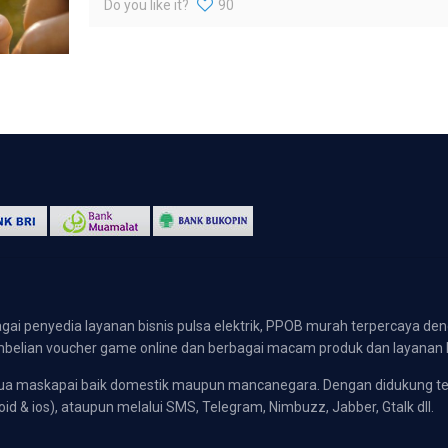
Do you like it?
90
gai penyedia layanan bisnis pulsa elektrik, PPOB murah terpercaya den
 pembelian voucher game online dan berbagai macam produk dan layanan 
emua maskapai baik domestik maupun mancanegara. Dengan didukung t
oid & ios), ataupun melalui SMS, Telegram, Nimbuzz, Jabber, Gtalk dll.