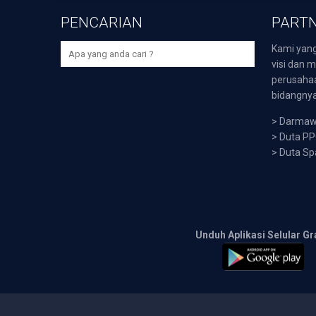
PENCARIAN
PARTN
Kami yang
visi dan m
perusaha
bidangnya,
>
Darmawi
>
Duta P
>
Duta Sp
Unduh Aplikasi Selular Gr