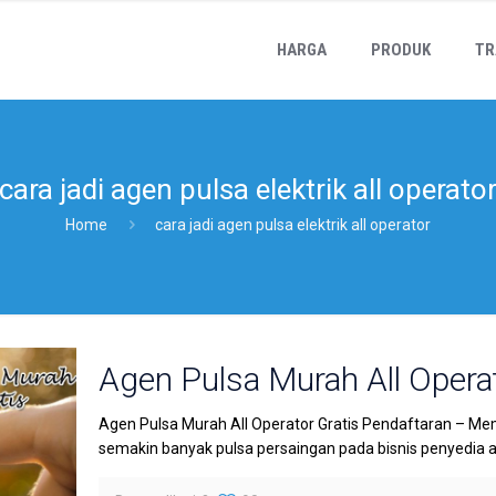
HARGA
PRODUK
TR
cara jadi agen pulsa elektrik all operato
Home
cara jadi agen pulsa elektrik all operator
Agen Pulsa Murah All Operat
Agen Pulsa Murah All Operator Gratis Pendaftaran – Me
semakin banyak pulsa persaingan pada bisnis penyedia agen