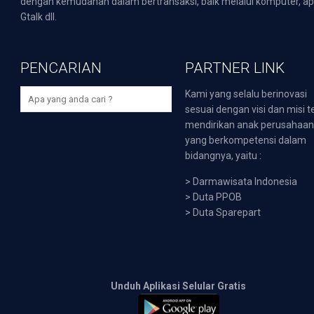
dengan kemudahan dalam bertransaksi, baik melalui komputer, apli
Gtalk dll.
PENCARIAN
PARTNER LINK
Kami yang selalu berinovasi
sesuai dengan visi dan misi t
mendirikan anak perusahaa
yang berkompetensi dalam
bidangnya, yaitu :
>
Darmawisata Indonesia
>
Duta PPOB
>
Duta Sparepart
Unduh Aplikasi Selular Gratis