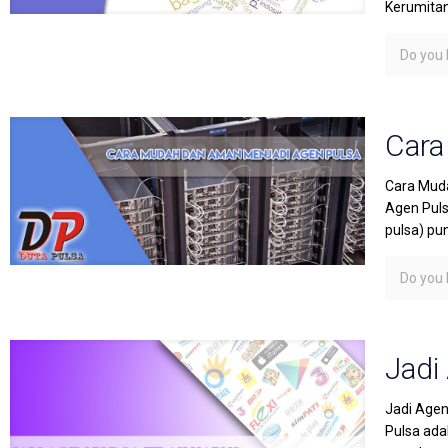
Kerumita
Do you l
Cara
Cara Muda
Agen Puls
pulsa) pu
Do you l
Jadi
Jadi Agen
Pulsa ada