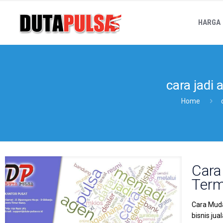
HARGA
cara jadi 
Home
Cara
Term
Cara Muda
bisnis ju